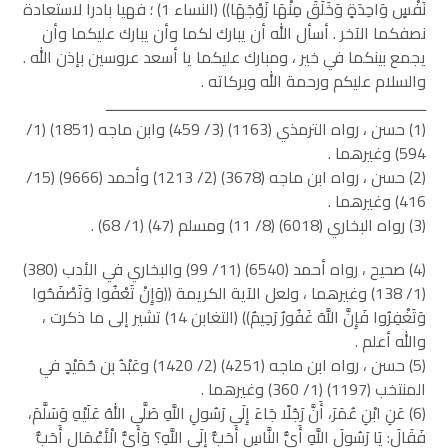
نَفْسٍ وَاحِدَةٍ وَخَلَقَ مِنْهَا زَوْجَهَا)) (النساء 1) ؛ فهيا بادرا لاستعادة
نصفكما الآخر . أسأل الله أن يبارك لكما وأن يبارك عليكما وأن
يجمع بينكما في خير ، ومبارك عليكما يا أسعد عروسين بإذن الله .
والسلام عليكم ورحمة الله وبركاته .
ــــــــــــــــــــــــــــــــــــــــــــــــــــــــــــــــــــــــــــــــ
(1) حسن ، رواه الترمذي (1163) (3/ 459) وابن ماجه (1851) (1/
594) وغيرهما .
(2) حسن ، رواه ابن ماجه (3678) (2/ 1213) وأحمد (9666) (15/
416) وغيرهما .
(3) رواه البخاري (6018) (8/ 11) ومسلم (47) (1/ 68) .
(4) صحيح ، رواه أحمد (6540) (11/ 99) والبخاري في الأدب (380)
(1/ 138) وغيرهما ، ولعل الآية الكريمة ((وَإِنْ تَعْفُوا وَتَصْفَحُوا
وَتَغْفِرُوا فَإِنَّ اللَّهَ غَفُورٌ رَحِيمٌ)) (التغابن 14) تشير إلى ما ذكرت ،
والله أعلم .
(5) حسن ، رواه ابن ماجه (4251) (2/ 1420) وعَبْدُ بن حُمَيْدٍ في
المنتخب (1197) (1/ 360) وغيرهما .
(6) عَنِ ابْنِ عُمَرَ، أَنَّ رَجُلًا جَاءَ إِلَى رَسُولِ اللَّهِ صَلَّى اللهُ عَلَيْهِ وَسَلَّمَ،
فَقَالَ: يَا رَسُولَ اللَّهِ أَيُّ النَّاسِ أَحَبُّ إِلَى اللَّهِ؟ وَأَيُّ الْأَعْمَالِ أَحَبُّ