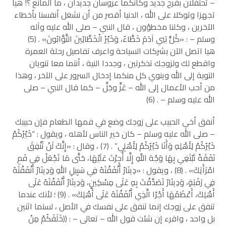
– تحتفلان بفرح جديد وكأنكما عروسان جديدان ، ما المانع ؟! هيا
تجهزا وتوكلا على الله ، الدنيا أقصر من أن نشغل أنفسنا بأخطاء
الآخرين ، وكلنا مخطؤون ، قال النبي – صلى الله عليه وآله
وسلم – : «كُلُّ بَنِي آدَمَ خَطَّاءٌ، وَخَيْرُ الْخَطَّائِينَ التَّوَّابُونَ» . (5)
هيا اتصل الآن بشركات السياحة واعرف تفاصيل رحلة العمرة
واقطع لك ولزوجك تذكرتين ، وجددا النية ، أنتما معا تنويان
التوبة إلى الله وينوي كل منكما إدخال السرور على الآخر ، وهذا
من أحب الأعمال إلى الله – عَزَّ وجَلَّ – كما قال النبي – صلى
الله عليه وسلم – . (6)
أنفق أخي الحبيب على زوجك وضع في فمها الطعام فإن حبيبك
– صلى الله عليه وسلم – كان خير الناس لأهله ، ويقول : “خَيْرُكُمْ
خَيْرُكُمْ لِأَهْلِهِ وَأَنَا خَيْرُكُمْ لِأَهْلِي” . (7) ، وقال : «إِنَّكَ لَنْ تُنْفِقَ
نَفَقَةً تَبْتَغِي بِهَا وَجْهَ اللَّهِ إِلَّا أُجِرْتَ عَلَيْهَا، حَتَّى مَا تَجْعَلُ فِي فَمِ
امْرَأَتِكَ» . (8) ، ويقول : «دِينَارٌ أَنْفَقْتَهُ فِي سَبِيلِ اللهِ وَدِينَارٌ أَنْفَقْتَهُ
فِي رَقَبَةٍ، وَدِينَارٌ تَصَدَّقْتَ بِهِ عَلَى مِسْكِينٍ، وَدِينَارٌ أَنْفَقْتَهُ عَلَى
أَهْلِكَ، أَعْظَمُهَا أَجْرًا الَّذِي أَنْفَقْتَهُ عَلَى أَهْلِكَ» . (9) ؛ لأنك عندما
تنفق على زوجك إنما تنفق على نفسك في الأصل ، لستما اثنين
بل واحد ، واقرء إن شئت قول الله – تعالى – : ((خَلَقَكُمْ مِنْ