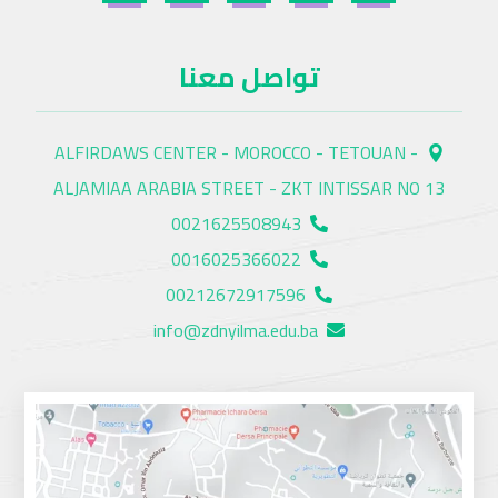
تواصل معنا
ALFIRDAWS CENTER - MOROCCO - TETOUAN -
ALJAMIAA ARABIA STREET - ZKT INTISSAR NO 13
0021625508943
0016025366022
00212672917596
info@zdnyilma.edu.ba