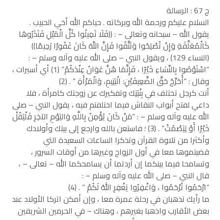
ج 67 : الرسالة
السلام عليكم ورحمة الله وبركاته . حياكم الله أخي الحبيب .
يقول الله – سبحانه وتعالى – : ((فَلَا تَمِيلُوا كُلَّ الْمَيْلِ فَتَذَرُوهَا
كَالْمُعَلَّقَةِ وَإِنْ تُصْلِحُوا وَتَتَّقُوا فَإِنَّ اللَّهَ كَانَ غَفُورًا رَحِيمًا))
(النساء 129) ، ويقول النبي – صلى الله عليه وآله وسلم – :
“اسْتَوْصُوا بِالنِّسَاءِ خَيْرًا ، فَإِنَّمَا هُنَّ عَوَانٌ عِنْدَكُمْ” (1) أي أسيرات ،
وقال : “أُحَرِّجُ حَقَّ الضَّعِيفَيْنِ: الْيَتِيمِ، وَالْمَرْأَةِ ” . (2)
أنت كرجل تختلف في بِنْيَتِك وتفكيرك عن زوجتك كامرأة ، فلا
داعي لفتح أبواب النقاش فيما اختلفتم فيه ، يقول النبي – صلى
الله عليه وآله وسلم – : “مَنْ كَانَ يُؤْمِنُ بِاللَّهِ وَاليَوْمِ الآخِرِ فَلْيَقُلْ
خَيْرًا أَوْ لِيَصْمُتْ” . (3) ؛ فاستعن بالله وارجع إلى بيتك وأولادك
وأكثرا من تلاوة القرآن وتذكرا الساعات السعيدة التي
قضيتموها معا في أول الزواج وغيرها من أوقات السرور ،
وتسامحا فيما بينكما إن أردتما أن يسامحكما الله – تعالى – ،
قال النبي – صلى الله عليه وآله وسلم – :
“ارْحَمُوا تُرْحَمُوا ، وَاغْفِرُوا يَغْفِرِ اللهُ لَكُمْ ” . (4)
ما رأيك تذهبان في رحلة عمرة معا ، وإن أمكن اتركا الأولاد عند
بعض الأقارب واذهبا بغيرهم ، وهناك – في الحرمين الشريفين