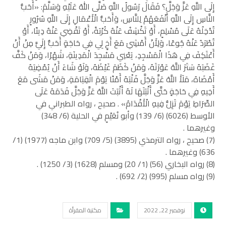
إِلَى اللَّهِ عَزَّ وَجَلَّ؟ فَقَالَ رَسُولُ اللَّهِ صَلَّى اللهُ عَلَيْهِ وَسَلَّمَ: «أَحَبُّ
النَّاسِ إِلَى اللَّهِ أَنْفَعَهُمْ لِلنَّاسِ، وَأَحَبُّ الْأَعْمَالِ إِلَى اللَّهِ سُرُورٍ
تُدْخِلُهُ عَلَى مُسْلِمٍ، أَوْ تَكْشِفُ عَنْهُ كُرْبَةً، أَوْ تَقْضِي عَنْهُ دِينًا، أَوْ
تُطْرَدُ عَنْهُ جُوعًا، وَلِأَنْ أَمْشِيَ مَعَ أَخٍ لِي فِي حَاجَةٍ أَحَبُّ إِلَيَّ مِنْ أَنْ
أَعْتَكِفَ فِي هَذَا الْمَسْجِدِ، يَعْنِي مَسْجِدَ الْمَدِينَةِ، شَهْرًا، وَمَنْ كَفَّ
غَضَبَهُ سَتَرَ اللَّهُ عَوْرَتَهُ، وَمَنْ كَظَمَ غَيْظَهُ، وَلَوْ شَاءَ أَنْ يُمْضِيَهُ
أَمْضَاهُ، مَلَأَ اللَّهُ عَزَّ وَجَلَّ قَلْبَهُ أَمْنًا يَوْمَ الْقِيَامَةِ، وَمَنْ مَشَى مَعَ
أَخِيهِ فِي حَاجَةٍ حَتَّى أَثْبَتَهَا لَهُ أَثْبَتَ اللَّهُ عَزَّ وَجَلَّ قَدَمَهُ عَلَى
الصِّرَاطِ يَوْمَ تَزِلُّ فِيهِ الْأَقْدَامُ» . صحيح ، رواه الطبراني في
الأوسط (6026) (6/ 139) وأبو نُعَيْمٍ في الحلية (6/ 348)
وغيرهما .
(7) صحيح ، رواه الترمذي (3895) (5/ 709) وابن ماجه (1977) (1/
636) وغيرهما .
(8) رواه البخاري (56) (1/ 20) ومسلم (1628) (3/ 1250) .
(9) رواه مسلم (995) (2/ 692) .
نوفمبر 22, 2022
مكتبة المقرأة