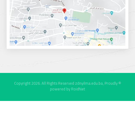
zdnyilma.edu.ba
, Proudly
© Copyright 2026. All Rights Reserved
powered by
RoidNet